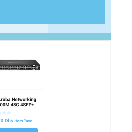
ruba Networking
200M 48G 4SFP+
h
40
Dhs
Hors Taxe