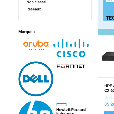
Non classé
Q
Réseaux
TE
Marques
HPE 
CX 6
Swit
35,