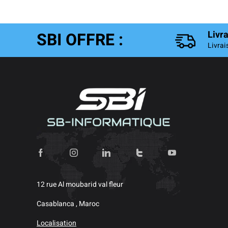
SBI OFFRE :
Livr
Livrai
12 rue Al moubarid val fleur
Casablanca , Maroc
Localisation