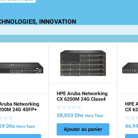
UALITÉ
CHNOLOGIES, INNOVATION
HPE Aruba Networking
CX 6200M 24G Class4
Aruba Networking
HPE A
PoE 4SFP+ Switch
200M 24G 4SFP+
CX 6
ch
Switc
38,003
Dhs
Hors Taxe
269
Dhs
46,9
Hors Taxe
Ajouter au panier