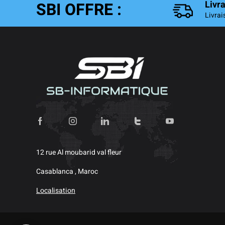
SBI OFFRE :
Livr
Livrai
12 rue Al moubarid val fleur
Casablanca , Maroc
Localisation