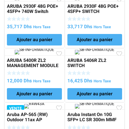
ARUBA 2930F 48G POE+
ARUBA 2930F 48G POE+
4SFP+ 740W Switch
4SFP+ SWITCH
35,717
Dhs
33,717
Dhs
Hors Taxe
Hors Taxe
Ajouter au panier
Ajouter au panier
ARUBA 5400R ZL2
ARUBA 5406R ZL2
MANAGEMENT MODULE
SWITCH
12,000
Dhs
16,425
Dhs
Hors Taxe
Hors Taxe
Ajouter au panier
Ajouter au panier
VENTE
Aruba AP-565 (RW)
Aruba Instant On 10G
Outdoor 11ax AP
SFP+ LC SR 300m MMF
Transceiver 36M