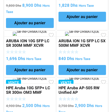
Le
Le
8,900
Dhs
1,828
Dhs
9,800
Dhs
Hors
Hors Taxe
prix
prix
Taxe
Ajouter au panier
initial
actuel
Ajouter au panier
était :
est :
9,800 Dhs.
8,900 Dhs.
ARUBA ION 10G SFP LC
ARUBA ION 1G SFP LC SX
SR 300M MMF XCVR
500M MMF XCVR
1,696
Dhs
840
Dhs
Hors Taxe
Hors Taxe
Ajouter au panier
Ajouter au panier
VENTE
VENTE
HPE Aruba 10G SFP+ LC
HPE Aruba AP-505 RW
SR 300m OM3 MMF
Unified AP
Transceiver
Le
Le
Le
Le
2,500
Dhs
2,900
Dhs
4,900
Dhs
Hors
3,750
Dhs
Hors
prix
prix
prix
prix