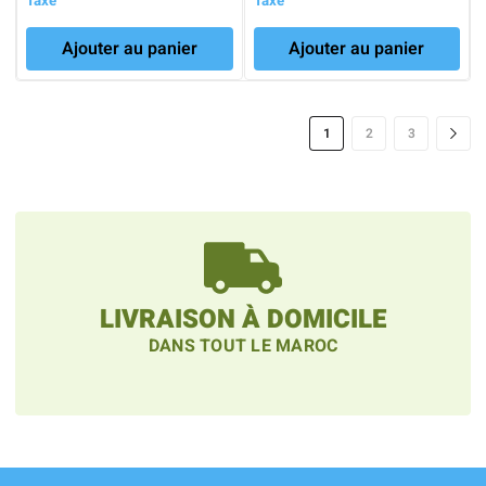
Taxe
Taxe
initial
actuel
initial
actuel
Ajouter au panier
Ajouter au panier
était :
est :
était :
est :
4,900 Dhs.
2,500 Dhs.
3,750 Dhs.
2,900 Dh
1
2
3
LIVRAISON À DOMICILE
DANS TOUT LE MAROC