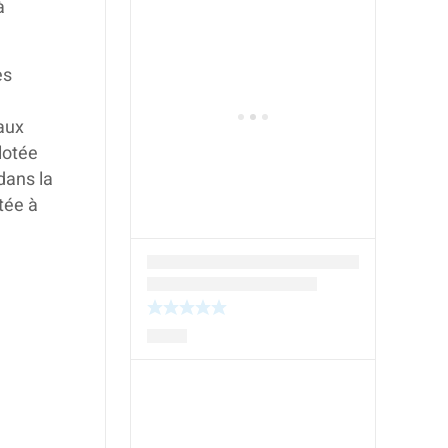
à
es
aux
lotée
dans la
tée à