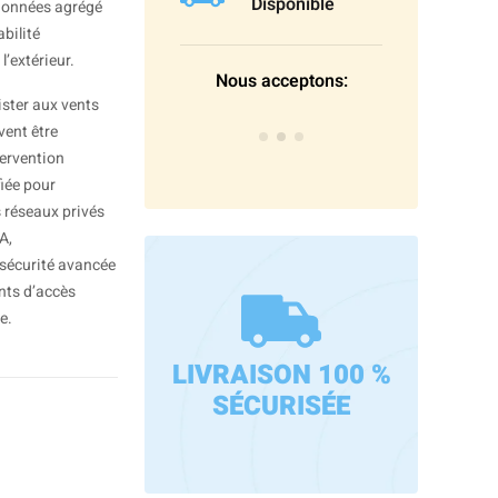
Disponible
 données agrégé
abilité
l’extérieur.
Nous acceptons:
ister aux vents
vent être
tervention
iée pour
s réseaux privés
A,
 sécurité avancée
nts d’accès
e.
LIVRAISON 100 %
SÉCURISÉE