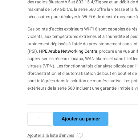
des radios Bluetooth 5 et 802.15.4/Zigbee et un débit de
maximal de 1,49 Gbit/s, la série 560 offre la vitesse et la fi
nécessaires pour déployer le Wi-Fi 6 de densité moyenne à 
Ces points d’accès extérieurs Wi-Fi 6 sont capables de rés
violents, aux températures extrêmes et à l’humidité et peu
rapidement déployés à l’aide du provisionnement sans in
(PSI).
HPE Aruba Networking Central
procure une vue unif
superviser les réseaux locaux, WAN filaires et sans fil et le
virtuels (VPN). Les fonctionnalités d’analyse pilotée par l’I
d’orchestration et d’automatisation de bout en bout et de
sont intégrées dans la solution de manière native. Les poi
extérieurs de la série 560 incluent une garantie limitée à vi
quantité
Ajouter au panier
de
Aruba
AP-
Ajouter à la liste d'envies