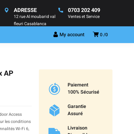
ADRESSE
0703 202 409
12 rue Al moubarid val
Ventes et Service
fleuri Casablanca
My account
0
0
x AP
Paiement
100% Sécurisé
Garantie
Assuré
door Access
our les conditions
s.
Livraison
nnalités Wi-Fi 6,