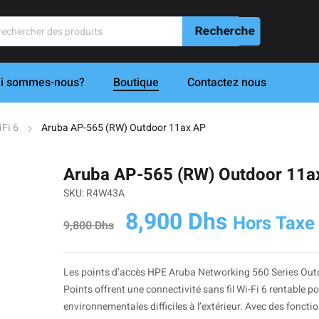
i sommes-nous?
Boutique
Contactez nous
Fi 6
Aruba AP-565 (RW) Outdoor 11ax AP
Aruba AP-565 (RW) Outdoor 11a
SKU: R4W43A
Le
Le
8,900
Dhs
Hors Taxe
9,800
Dhs
prix
prix
initial
actuel
Les points d’accès HPE Aruba Networking 560 Series Out
était :
est :
Points offrent une connectivité sans fil Wi-Fi 6 rentable p
9,800 Dhs.
8,900 Dh
environnementales difficiles à l’extérieur. Avec des fonctio