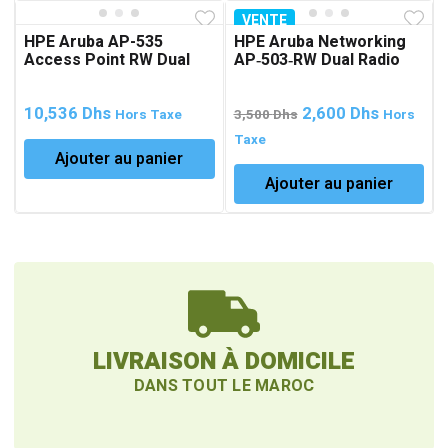
VENTE
HPE Aruba AP-535
HPE Aruba Networking
Access Point RW Dual
AP‑503‑RW Dual Radio
Radio 4×4:4 802.11ax
2×2 802.11ax Wi‑Fi 6
Internal Antennas
Campus Access Point
Le
Le
10,536
Dhs
2,600
Dhs
Unified Campus
Hors Taxe
3,500
Dhs
Hors
prix
prix
Taxe
Ajouter au panier
initial
actuel
Ajouter au panier
était :
est :
3,500 Dhs.
2,600 Dh
LIVRAISON À DOMICILE
DANS TOUT LE MAROC