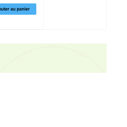
initial
actuel
outer au panier
était :
est :
3,500 Dhs.
2,600 Dhs.