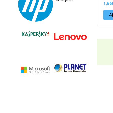
1,6
Aj