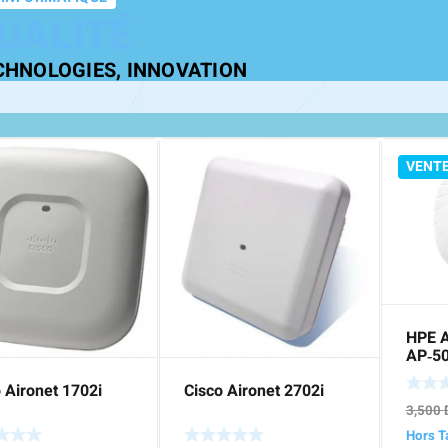
UALITÉ
CHNOLOGIES, INNOVATION
VENT
HPE A
AP‑50
2×2 8
 Aironet 1702i
Cisco Aironet 2702i
Campu
3,500
Hors T