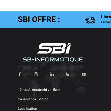
SBI OFFRE :
Livr
Livrai
12 rue Al moubarid val fleur
Casablanca , Maroc
Localisation