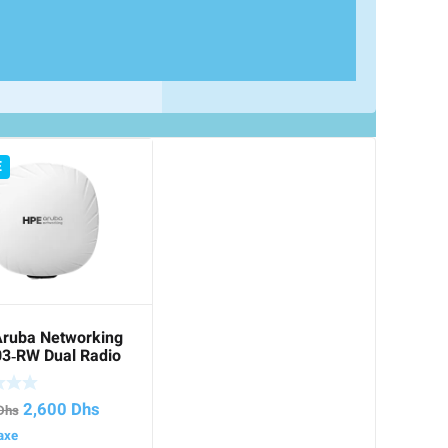
E
ruba Networking
3‑RW Dual Radio
02.11ax Wi‑Fi 6
s Access Point
Le
Le
2,600
Dhs
Dhs
prix
prix
axe