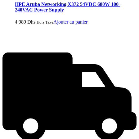
HPE Aruba Networking X372 54VDC 680W 100-
240VAC Power Supply
4,989
Dhs
Ajouter au panier
Hors Taxe