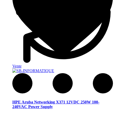
Vente
HPE Aruba Networking X371 12VDC 250W 100-
240VAC Power Supply