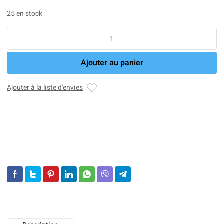
25 en stock
quantité
de
Cisco
Ajouter au panier
CISCO888-
K9
Router
Ajouter à la liste d'envies