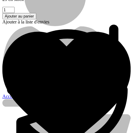
quantité
de
Ajouter au panier
Cisco
Ajouter à la liste d'envies
UC
Phone
6941,
Charcoal,
Standard
Handset
Contactez nous
Account