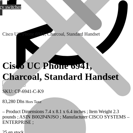
cy switcher
Cisco UC Phone 6941, Charcoal, Standard Handset
Cisco UC Phone 6941,
Charcoal, Standard Handset
Qui sommes-nous?
SKU: CP-6941-C-K9
83,280
Dhs
Hors Taxe
– Product Dimensions 7.4 x 8.1 x 6.4 inches ; Item Weight 2.3
pounds ; ASIN B002P4NJSO ; Manufacturer CISCO SYSTEMS –
ENTERPRISE ;
25 en stock