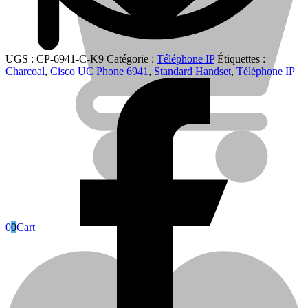
UGS :
CP-6941-C-K9
Catégorie :
Téléphone IP
Étiquettes :
Charcoal
,
Cisco UC Phone 6941
,
Standard Handset
,
Téléphone IP
Blog
0
0
Cart