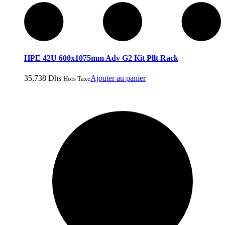
HPE 42U 600x1075mm Adv G2 Kit Pllt Rack
35,738
Dhs
Ajouter au panier
Hors Taxe