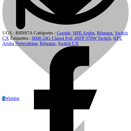
UGS :
R8N87A
Catégories :
Google
,
HPE Aruba
,
Réseaux
,
Switch
CX
Étiquettes :
6000 24G Class4 PoE 4SFP 370W Switch
,
HPE
Aruba Networking
,
Réseaux
,
Switch CX
Shop
0
Wishlist