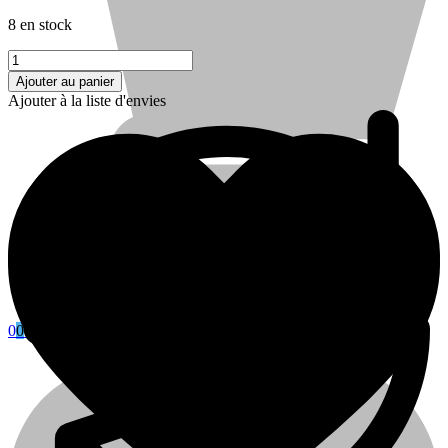
prix
prix
8 en stock
initial
actuel
était :
est :
quantité
13,242 Dhs.
9,980 Dhs.
de
Ajouter au panier
HPE
Ajouter à la liste d'envies
Aruba
Networking
CX
6000
24G
Class4
PoE
Blog
4SFP
370W
Switch
0
0
Cart