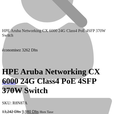
HPE Aruba Networking CX 6000 24G Class4 PoE 4SFP 370W
Switch
économisez 3262 Dhs
Contactez nous
HPE Aruba Networking CX
6000 24G Class4 PoE 4SFP
Account
370W Switch
SKU: R8N87A
Le
Le
13,242
Dhs
9,980
Dhs
Hors Taxe