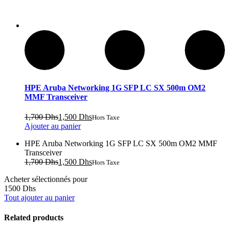
HPE Aruba Networking 1G SFP LC SX 500m OM2
MMF Transceiver
Le
Le
1,700
Dhs
1,500
Dhs
Hors Taxe
prix
prix
Ajouter au panier
initial
actuel
HPE Aruba Networking 1G SFP LC SX 500m OM2 MMF
était :
est :
Transceiver
1,700 Dhs.
1,500 Dhs.
Le
Le
1,700
Dhs
1,500
Dhs
Hors Taxe
prix
prix
Acheter sélectionnés pour
initial
actuel
1500
Dhs
était :
est :
Tout ajouter au panier
1,700 Dhs.
1,500 Dhs.
Related products