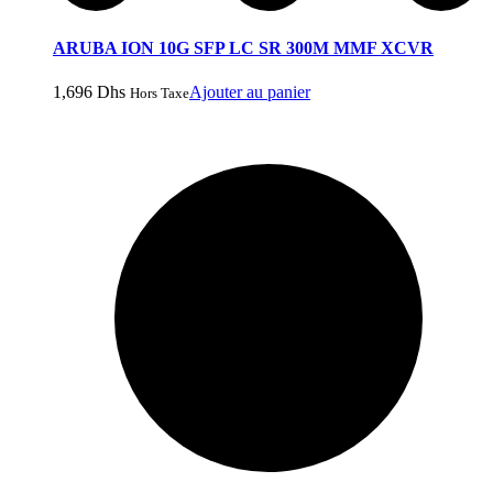
ARUBA ION 10G SFP LC SR 300M MMF XCVR
1,696
Dhs
Ajouter au panier
Hors Taxe