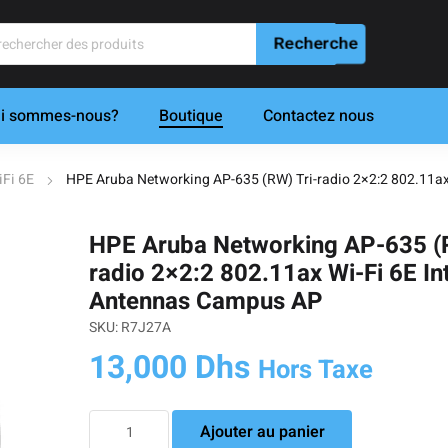
i sommes-nous?
Boutique
Contactez nous
iFi 6E
HPE Aruba Networking AP-635 (RW) Tri-radio 2×2:2 802.11ax
HPE Aruba Networking AP-635 (R
radio 2×2:2 802.11ax Wi-Fi 6E In
Antennas Campus AP
SKU: R7J27A
13,000
Dhs
Hors Taxe
quantité
Ajouter au panier
de