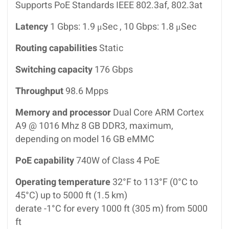
Supports PoE Standards IEEE 802.3af, 802.3at
Latency
1 Gbps: 1.9 μSec , 10 Gbps: 1.8 μSec
Routing capabilities
Static
Switching capacity
176 Gbps
Throughput
98.6 Mpps
Memory and processor
Dual Core ARM Cortex
A9 @ 1016 Mhz 8 GB DDR3, maximum,
depending on model 16 GB eMMC
PoE capability
740W of Class 4 PoE
Operating temperature
32°F to 113°F (0°C to
45°C) up to 5000 ft (1.5 km)
derate -1°C for every 1000 ft (305 m) from 5000
ft