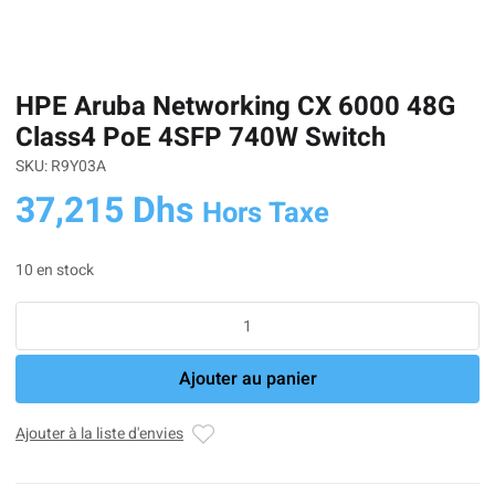
HPE Aruba Networking CX 6000 48G
Class4 PoE 4SFP 740W Switch
SKU: R9Y03A
37,215
Dhs
Hors Taxe
10 en stock
quantité
de
HPE
Ajouter au panier
Aruba
Networking
CX
Ajouter à la liste d'envies
6000
48G