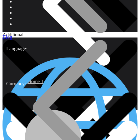
Additional
Blog
Language:
Home 1
Currency: