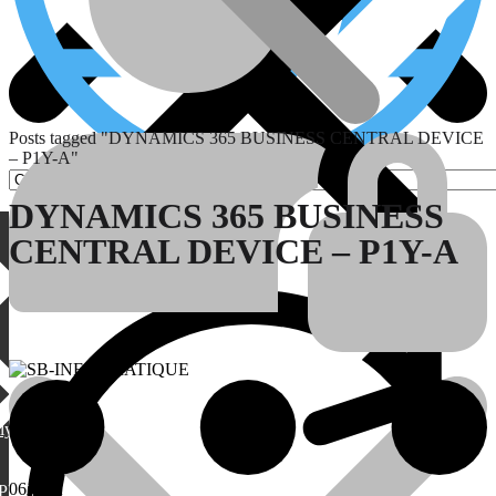
Posts tagged "DYNAMICS 365 BUSINESS CENTRAL DEVICE
– P1Y-A"
DYNAMICS 365 BUSINESS
CENTRAL DEVICE – P1Y-A
Pages
lylang
06
Août
PML