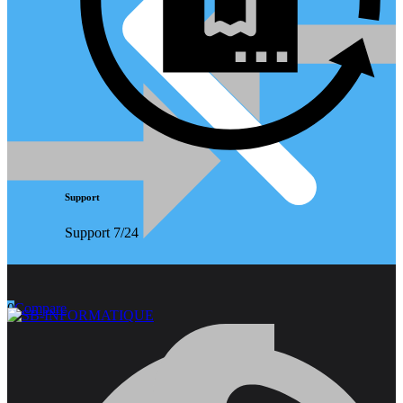
Support
Support 7/24
0
Compare