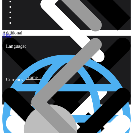
Additional
Blog
Language:
Home 1
Currency: