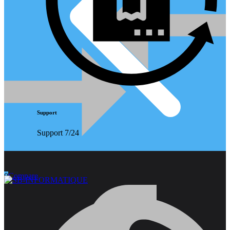
Support
Support 7/24
0
Compare