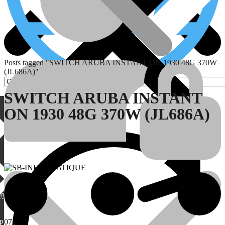
Posts tagged "SWITCH ARUBA INSTANT ON 1930 48G 370W
(JL686A)"
SWITCH ARUBA INSTANT
ON 1930 48G 370W (JL686A)
Pages
lylang
07
Août
PML