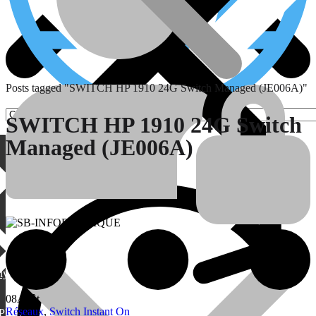
Posts tagged "SWITCH HP 1910 24G Switch Managed (JE006A)"
SWITCH HP 1910 24G Switch
Managed (JE006A)
Pages
lylang
08
Août
Réseaux
,
Switch Instant On
PML