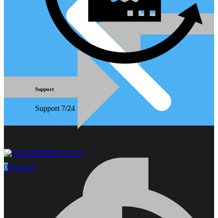
Support
Support 7/24
0
Compare