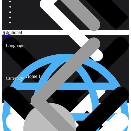
Additional
Blog
Language:
Home 1
Currency: