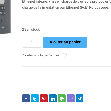
Ethernet intégré; Prise en charge de plusieurs protocoles V
charge de l’alimentation par Ethernet (PoE) Port casque.
25 en stock
quantité
Ajouter au panier
de
Cisco
Unified
Ajouter à la liste d'envies
IP
Phone
7962G