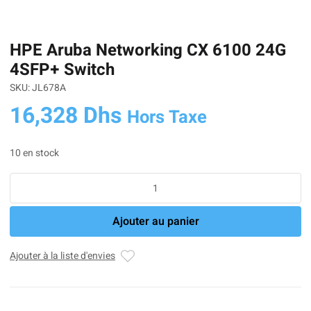
HPE Aruba Networking CX 6100 24G
4SFP+ Switch
SKU: JL678A
16,328
Dhs
Hors Taxe
10 en stock
quantité
de
HPE
Ajouter au panier
Aruba
Networking
CX
Ajouter à la liste d'envies
6100
24G
4SFP+