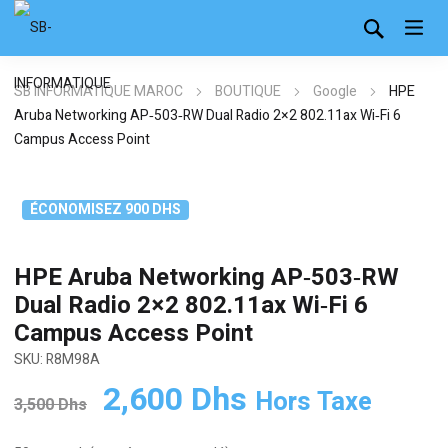
SB INFORMATIQUE MAROC
BOUTIQUE
Google
HPE
Aruba Networking AP‑503‑RW Dual Radio 2×2 802.11ax Wi‑Fi 6
Campus Access Point
ÉCONOMISEZ 900 DHS
HPE Aruba Networking AP‑503‑RW
Dual Radio 2×2 802.11ax Wi‑Fi 6
Campus Access Point
SKU: R8M98A
Le
Le
2,600
Dhs
Hors Taxe
3,500
Dhs
prix
prix